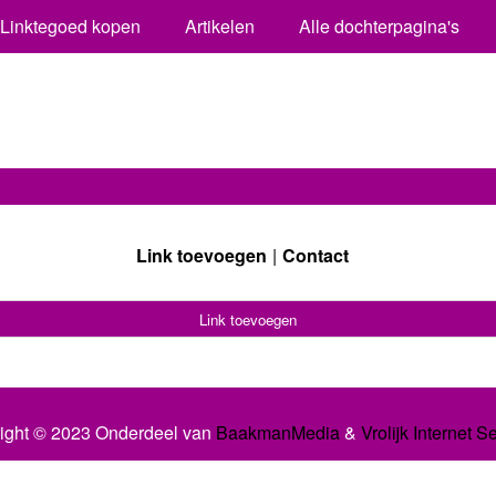
Linktegoed kopen
Artikelen
Alle dochterpagina's
Link toevoegen
Contact
Link toevoegen
ight © 2023 Onderdeel van
BaakmanMedia
&
Vrolijk Internet S