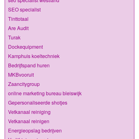
seo specialist westland
SEO specialist
Tinttotaal
Are Audit
Turak
Dockequipment
Kamphuis koeltechniek
Bedrijfspand huren
MKBvooruit
Zaancitygroup
online marketing bureau bleiswijk
Gepersonaliseerde shotjes
Vetkanaal reiniging
Vetkanaal reinigen
Energieopslag bedrijven